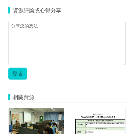
峰
國
資源評論或心得分享
小
_
吳
政
澤.zip
發表
相關資源