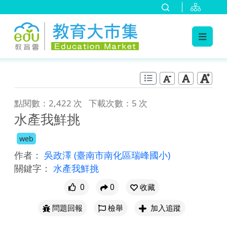
:::
跳到主要內容
:::
點閱數：2,422 次
下載次數：5 次
水產我鮮挑
web
作者：
吳政澤
(臺南市南化區瑞峰國小)
關鍵字：
水產我鮮挑
0
0
收藏
問題回報
檢舉
加入追蹤