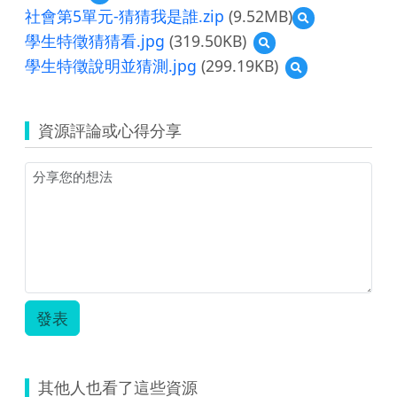
覽
社會第5單元-猜猜我是誰.zip
(9.52MB)
預
康
覽
學生特徵猜猜看.jpg
(319.50KB)
預
軒
社
覽
版
學生特徵說明並猜測.jpg
(299.19KB)
預
會
學
社
覽
第
生
會
學
5
特
第
生
單
徵
五
資源評論或心得分享
特
元-
猜
單
徵
猜
猜
元：
說
猜
看.jpg
校
明
我
園
並
是
的
猜
誰.zip
人
測.jpg
際
關
係.zip
發表
其他人也看了這些資源