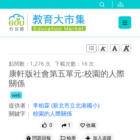
:::
跳到主要內容
:::
點閱數：1,276 次
下載次數：16 次
康軒版社會第五單元:校園的人際
關係
web
提供者：
李柏霖
(新北市立北港國小)
關鍵字：
校園的人際關係
0
1
收藏
問題回報
檢舉
加入追蹤