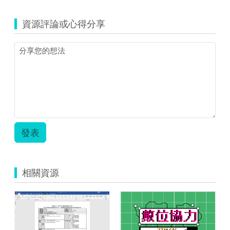
桃
中
園
_
資源評論或心得分享
國
生
中
物
_
科
生
_
物
顏
科
圭
_
卿
顏
_
圭
教
卿
材
_
ppt_
發表
教
食
材
不
學
相
習
瞞.zip
相關資源
單
_
食
不
相
瞞.zip