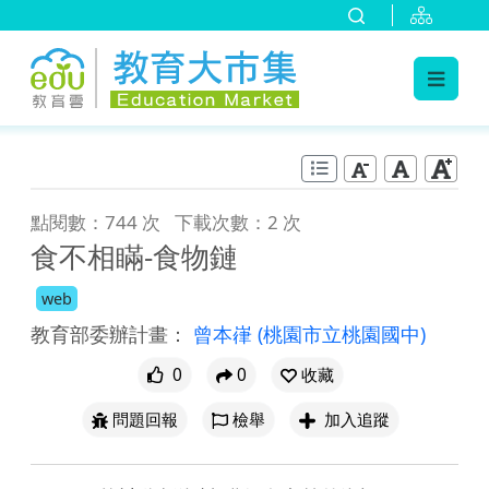
:::
跳到主要內容
:::
點閱數：744 次
下載次數：2 次
食不相瞞-食物鏈
web
教育部委辦計畫：
曾本嵂
(桃園市立桃園國中)
0
0
收藏
問題回報
檢舉
加入追蹤