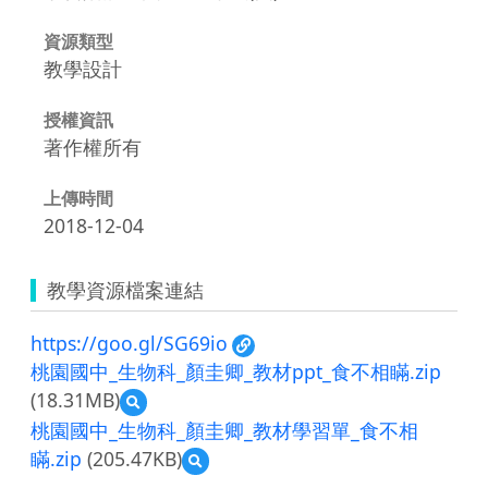
資源類型
教學設計
授權資訊
著作權所有
上傳時間
2018-12-04
教學資源檔案連結
https://goo.gl/SG69io
桃園國中_生物科_顏圭卿_教材ppt_食不相瞞.zip
(18.31MB)
預
覽
桃園國中_生物科_顏圭卿_教材學習單_食不相
桃
瞞.zip
(205.47KB)
預
園
覽
國