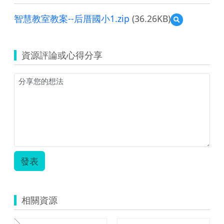
智慧教室教案--后厝國小1.zip
(36.26KB)
預
覽
智
慧
資源評論或心得分享
教
室
教
案-
-
后
厝
國
小
1.zip
發表
相關資源