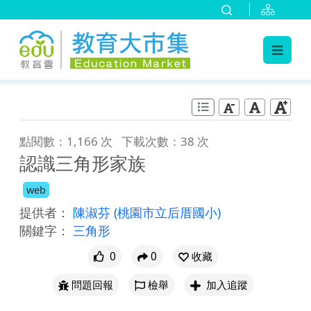
:::
跳到主要內容
:::
點閱數：1,166 次
下載次數：38 次
認識三角形家族
web
提供者：
陳淑芬
(桃園市立后厝國小)
關鍵字：
三角形
0
0
收藏
問題回報
檢舉
加入追蹤