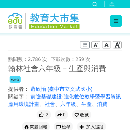
:::
跳到主要內容
:::
點閱數：2,786 次
下載次數：259 次
翰林社會六年級－生產與消費
web
提供者：
蕭欣怡
(臺中市立文武國小)
關鍵字：
前瞻基礎建設-強化數位教學暨學習資訊
應用環境計畫
、
社會
、
六年級
、
生產
、
消費
2
0
收藏
問題回報
檢舉
加入追蹤