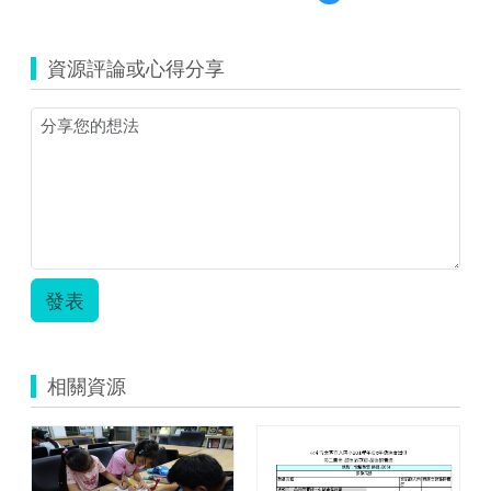
覽
符
智
號
慧
猜
資源評論或心得分享
學
猜
習
樂.zip
教
室
教
案.zip
發表
相關資源