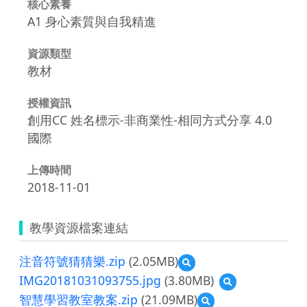
核心素養
A1 身心素質與自我精進
資源類型
教材
授權資訊
創用CC 姓名標示-非商業性-相同方式分享 4.0
國際
上傳時間
2018-11-01
教學資源檔案連結
注音符號猜猜樂.zip
(2.05MB)
預
覽
IMG20181031093755.jpg
(3.80MB)
預
注
覽
智慧學習教室教案.zip
(21.09MB)
預
音
IMG201810310937