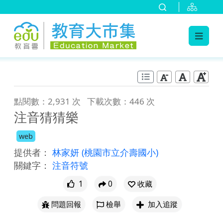
:::
跳到主要內容
:::
點閱數：2,931 次
下載次數：446 次
注音猜猜樂
web
提供者：
林家妍
(桃園市立介壽國小)
關鍵字：
注音符號
1
0
收藏
問題回報
檢舉
加入追蹤