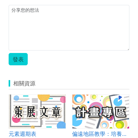
號
多
元
評
量
活
動.pdf
發表
相關資源
元素週期表
偏遠地區教學：培養道德實踐與公民意識素養