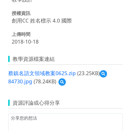
授權資訊
創用CC 姓名標示 4.0 國際
上傳時間
2018-10-18
教學資源檔案連結
蔡鎮名語文領域教案0625.zip
(23.25KB)
預
覽
84730.jpg
(78.24KB)
預
蔡
覽
鎮
84730.jpg
名
語
資源評論或心得分享
文
領
域
教
案