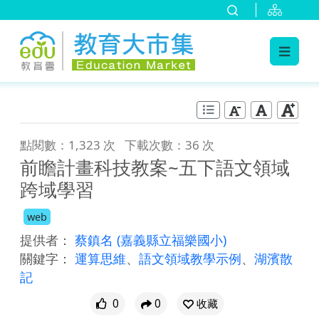
:::
跳到主要內容
:::
點閱數：1,323 次
下載次數：36 次
前瞻計畫科技教案~五下語文領域
跨域學習
web
提供者：
蔡鎮名
(嘉義縣立福樂國小)
關鍵字：
運算思維
、
語文領域教學示例
、
湖濱散
記
0
0
收藏