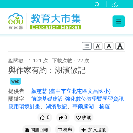
:::
跳到主要內容
:::
點閱數：1,121 次
下載次數：22 次
與作家有約：湖濱散記
web
提供者：
顏慈慧
(臺中市立北屯區文昌國小)
關鍵字：
前瞻基礎建設-強化數位教學暨學習資訊
應用環境計畫
、
湖濱散記
、
華爾騰湖
、
梭羅
0
0
收藏
問題回報
檢舉
加入追蹤