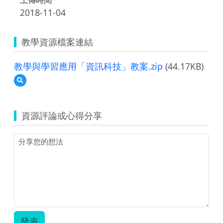
2018-11-04
教學資源檔案連結
教學與學習應用「資訊科技」教案.zip
(44.17KB)
預
覽
教
學
資源評論或心得分享
與
學
習
應
用
「資
訊
科
技」
教
案.zip
發表