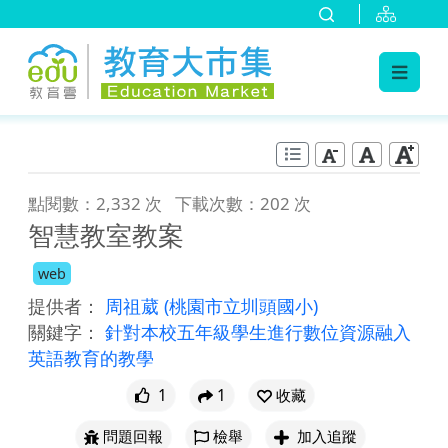
:::
跳到主要內容
:::
點閱數：2,332 次
下載次數：202 次
智慧教室教案
web
提供者：
周祖葳
(桃園市立圳頭國小)
關鍵字：
針對本校五年級學生進行數位資源融入
英語教育的教學
1
1
收藏
問題回報
檢舉
加入追蹤