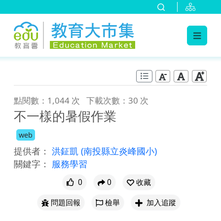
:::
跳到主要內容
:::
點閱數：1,044 次
下載次數：30 次
不一樣的暑假作業
web
提供者：
洪鉦凱
(南投縣立炎峰國小)
關鍵字：
服務學習
0
0
收藏
問題回報
檢舉
加入追蹤