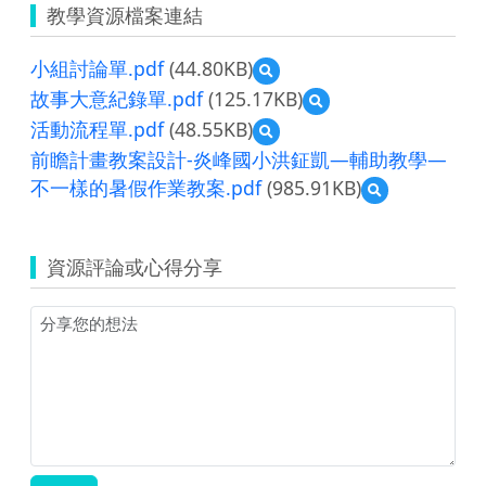
教學資源檔案連結
小組討論單.pdf
(44.80KB)
預
覽
故事大意紀錄單.pdf
(125.17KB)
預
小
覽
活動流程單.pdf
(48.55KB)
預
組
故
覽
討
前瞻計畫教案設計-炎峰國小洪鉦凱—輔助教學—
事
活
論
大
不一樣的暑假作業教案.pdf
(985.91KB)
預
動
單.pdf
意
覽
流
紀
前
程
錄
瞻
單.pdf
資源評論或心得分享
單.pdf
計
畫
教
案
設
計-
炎
峰
國
小
洪