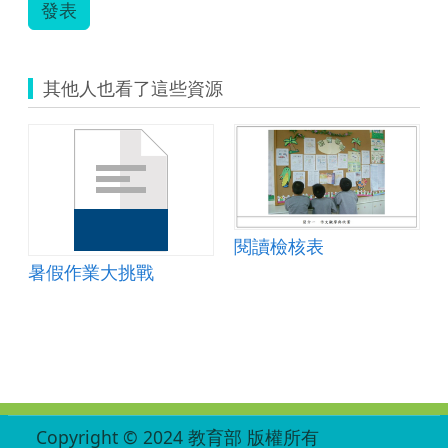
發表
鉦
凱
—
輔
其他人也看了這些資源
助
教
學
—
不
一
樣
的
暑
閱讀檢核表
假
暑假作業大挑戰
作
業
教
案.pdf
:::
Copyright © 2024 教育部 版權所有