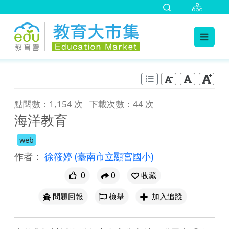
:::
跳到主要內容
:::
點閱數：1,154 次
下載次數：44 次
海洋教育
web
作者：
徐筱婷
(臺南市立顯宮國小)
0
0
收藏
問題回報
檢舉
加入追蹤