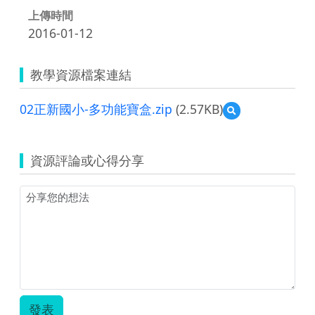
上傳時間
2016-01-12
教學資源檔案連結
02正新國小-多功能寶盒.zip
(2.57KB)
預
覽
02
正
資源評論或心得分享
新
國
小-
多
功
能
寶
盒.zip
發表