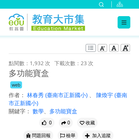
:::
跳到主要內容
:::
點閱數：1,932 次
下載次數：23 次
多功能寶盒
web
作者：
林春秀
(臺南市正新國小)
、
陳煥宇
(臺南
市正新國小)
關鍵字：
數學
、
多功能寶盒
0
0
收藏
問題回報
檢舉
加入追蹤