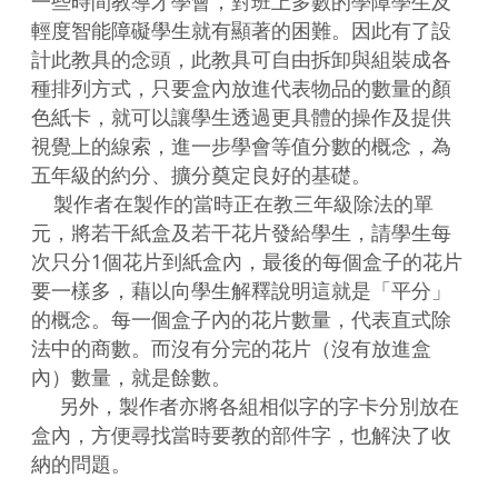
一些時間教導才學會，對班上多數的學障學生及
輕度智能障礙學生就有顯著的困難。因此有了設
計此教具的念頭，此教具可自由拆卸與組裝成各
種排列方式，只要盒內放進代表物品的數量的顏
色紙卡，就可以讓學生透過更具體的操作及提供
視覺上的線索，進一步學會等值分數的概念，為
五年級的約分、擴分奠定良好的基礎。

    製作者在製作的當時正在教三年級除法的單
元，將若干紙盒及若干花片發給學生，請學生每
次只分1個花片到紙盒內，最後的每個盒子的花片
要一樣多，藉以向學生解釋說明這就是「平分」
的概念。每一個盒子內的花片數量，代表直式除
法中的商數。而沒有分完的花片（沒有放進盒
內）數量，就是餘數。

     另外，製作者亦將各組相似字的字卡分別放在
盒內，方便尋找當時要教的部件字，也解決了收
納的問題。