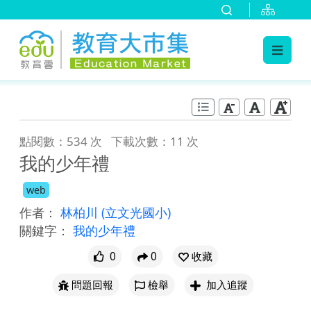
:::
跳到主要內容
:::
點閱數：534 次
下載次數：11 次
我的少年禮
web
作者：
林柏川
(立文光國小)
關鍵字：
我的少年禮
0
0
收藏
問題回報
檢舉
加入追蹤