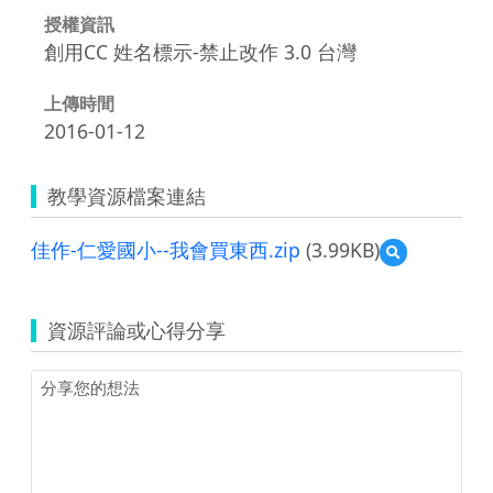
授權資訊
創用CC 姓名標示-禁止改作 3.0 台灣
上傳時間
2016-01-12
教學資源檔案連結
佳作-仁愛國小--我會買東西.zip
(3.99KB)
預
覽
佳
作-
資源評論或心得分享
仁
愛
國
小-
-
我
會
買