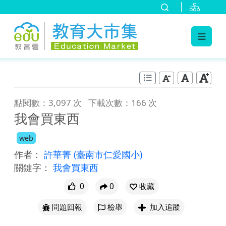
:::
跳到主要內容
:::
點閱數：3,097 次
下載次數：166 次
我會買東西
web
作者：
許華菁
(臺南市仁愛國小)
關鍵字：
我會買東西
0
0
收藏
問題回報
檢舉
加入追蹤