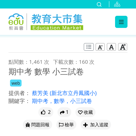
:::
跳到主要內容
:::
點閱數：1,461 次
下載次數：160 次
期中考 數學 小三試卷
web
提供者：
蔡芳美
(新北市立丹鳳國小)
關鍵字：
期中考，數學，小三試卷
2
1
收藏
問題回報
檢舉
加入追蹤