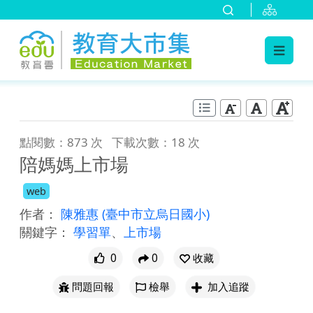
:::
跳到主要內容
:::
點閱數：873 次
下載次數：18 次
陪媽媽上市場
web
作者：
陳雅惠
(臺中市立烏日國小)
關鍵字：
學習單
、
上市場
0
0
收藏
問題回報
檢舉
加入追蹤