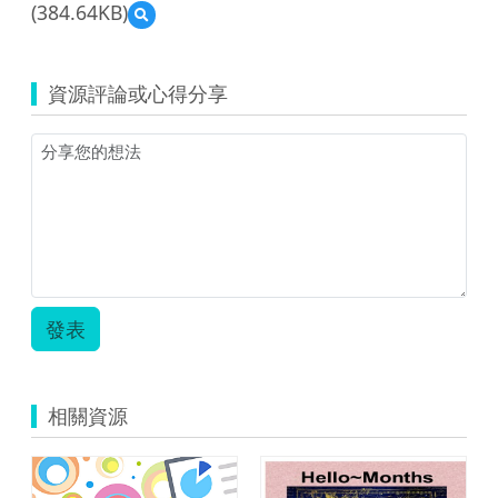
(384.64KB)
預
覽
道
德
資源評論或心得分享
與
健
康
第
三
冊
五
上
市
場-
-
發表
-
陪
媽
媽
相關資源
上
市
場.pdf