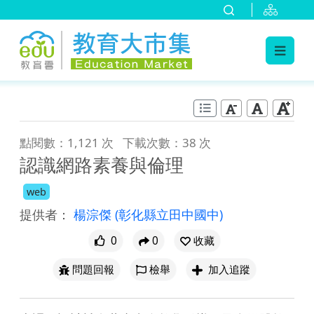
:::
跳到主要內容
:::
點閱數：1,121 次
下載次數：38 次
認識網路素養與倫理
web
提供者：
楊淙傑
(彰化縣立田中國中)
0
0
收藏
問題回報
檢舉
加入追蹤