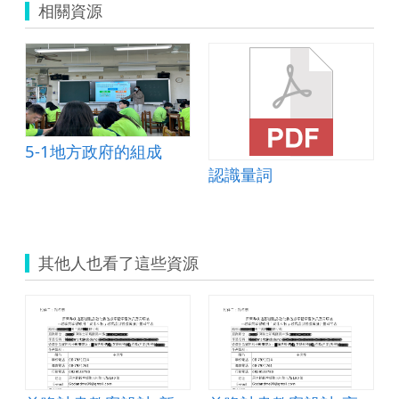
相關資源
示
例
_
模
組
化
程
式
設
ratch繪圖與程式
5-1地方政府的組成
計
認識量詞
(簡
良
諭
老
師)1070124.zip
其他人也看了這些資源