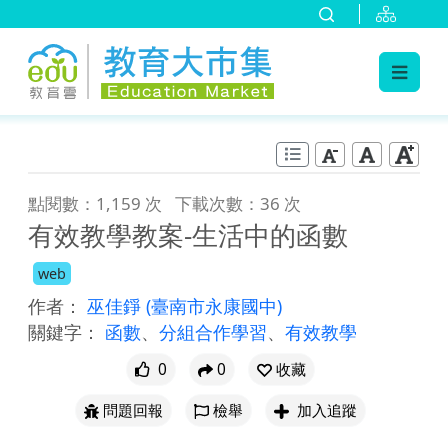
:::
跳到主要內容
:::
點閱數：1,159 次
下載次數：36 次
有效教學教案-生活中的函數
web
作者：
巫佳錚
(臺南市永康國中)
關鍵字：
函數
、
分組合作學習
、
有效教學
0
0
收藏
問題回報
檢舉
加入追蹤