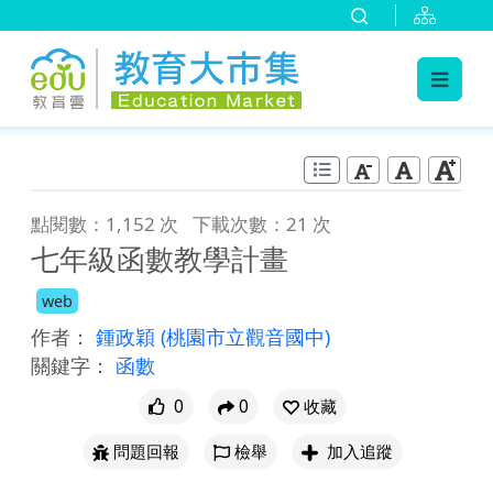
:::
跳到主要內容
:::
點閱數：1,152 次
下載次數：21 次
七年級函數教學計畫
web
作者：
鍾政穎
(桃園市立觀音國中)
關鍵字：
函數
0
0
收藏
問題回報
檢舉
加入追蹤