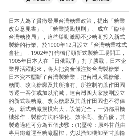
日本人為了貫徹發展台灣糖業政策，提出「糖業
改良意見書」、「糖業獎勵規則」、成立「臨時
台灣糖務局」，這些舉動激勵不少糖商投入新式
製糖的行業。於1900年12月設立「台灣糖業株式
會社」，1902年打狗橋仔頭新式製糖工場開工，
1905年日本人在「日俄戰爭」打了勝戰，日本企
業界活躍起來，將大把資金傾注於台灣製糖業，
日本資本壟斷了台灣製糖業，把台灣人舊糖部、
糖間、改良糖廓及其所擁有、所控制的蔗作田園
等逐一吞併或加以消滅，連台灣四大家族剛設立
的新式製糖廠、改良糖廓及其蔗作田園也不得倖
免。新式糖廠規模宏大，設備完全，一切都用機
械操作，製糖方法科學化、效率高、產品優，其
製造過程可分為五個步驟：(1)壓榨：原料甘蔗由
專用鐵道運至糖廠壓榨，先以搔卸機卸至甘蔗輸