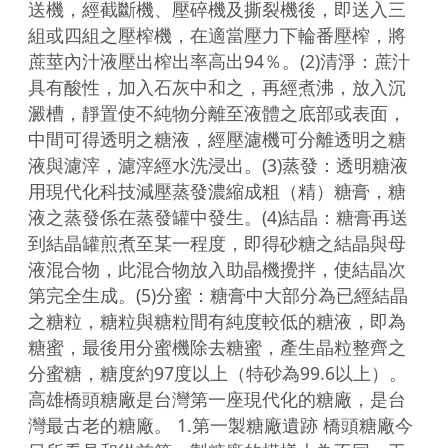
送機，經截斷機、壓碎機及撕裂機後，即送入三
組或四組之壓榨機，在適當壓力下輪番壓榨，將
蔗莖內汁液壓出榨出率高出94％。(2)清淨：蔗汁
具有酸性，加入石灰中和之，再經煮沸，放入沉
澱槽，靜置使不純物分離至液體之底部或表面，
中間可得透明之糖液，經壓濾機可分離透明之糖
液與濾滓，濾滓經水洗浸出。(3)蒸發：透明糖液
用現代化科技減壓蒸發濃縮成粗（精）糖膏，糖
液之蒸發係在蒸發罐中發生。(4)結晶：糖膏再送
到結晶罐煎煮至某一程度，即得砂糖之結晶與母
液混合物，此混合物放入助晶機攪拌，使結晶次
第完全生成。(5)分蜜：糖膏中大部分為已經結晶
之糖粒，糖粒與糖粒間有純度較低的糖液，即為
糖蜜，最後用分蜜機除去糖蜜，產生晶粒整齊之
分蜜糖，糖度約97度以上（特砂為99.6以上）。
高雄橋頭糖廠是台灣第一座現代化的糖廠，是台
灣最古老的糖廠。 1.第一製糖廠遺跡 橋頭糖廠今