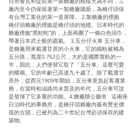
日所看見和從前第一製糖廠的模樣大為不同，工
廠內至今仍保留著第一製糖廠牆面，為橋仔頭保
有台灣工業化的第一道屏障。 2.製糖廠的煙囪   
橋仔頭糖廠的煙囪是橋仔頭的地標。日本時代的
糖廠煙囪“黑蛇蛇”的，上面再圈了一條白色頭巾，
帶著日本武士般的霸氣。 3.五分仔火車 五分車，
是糖廠用來載運甘蔗的小火車，它的鐵軌被稱為
五分路，寬度0.762公尺，大約是國際寬軌的一
半，因此，人們便替它取了「五分車」這麼可愛
的暱稱。它的年齡已高達九十歲了。除了載運甘
蔗外，從西元1909年開始，五分車更負起客運業
務，在當時柏油路尚未普及的年代，五分車可說
是發揮了它多重的功能。4.糖廠辦公廳舍   這兩座
日治時代的事務所，是橋仔頭糖廠內最有歷史價
值的古蹟，已被列為二十世紀台灣必須保存的建
築物。