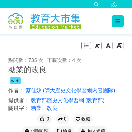
:::
跳到主要內容
:::
點閱數：735 次
下載次數：4 次
糖業的改良
web
作者：
蔡佳妏
(師大歷史文化學習網內容團隊)
提供者：
教育部歷史文化學習網
(教育部)
關鍵字：
糖業
、
改良
0
0
收藏
問題回報
檢舉
加入追蹤