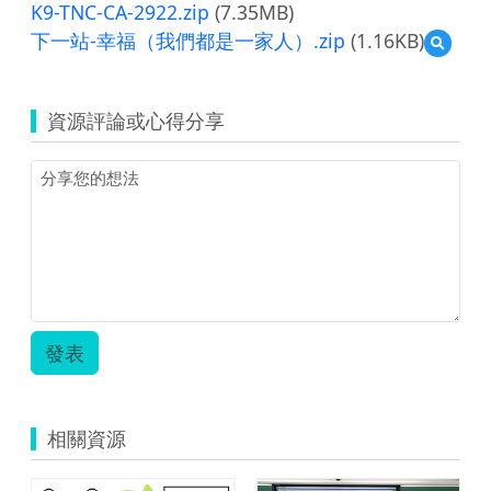
K9-TNC-CA-2922.zip
(7.35MB)
下一站-幸福（我們都是一家人）.zip
(1.16KB)
預
覽
下
一
資源評論或心得分享
站-
幸
福
（我
們
都
是
一
家
人）.zi
發表
相關資源