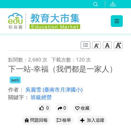
:::
跳到主要內容
:::
點閱數：2,680 次
下載次數：120 次
下一站-幸福（我們都是一家人）
web
作者：
吳麗雪
(臺南市月津國小)
關鍵字：
班級經營
0
0
收藏
問題回報
檢舉
加入追蹤