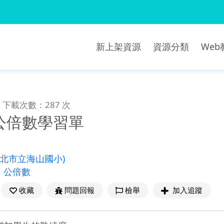
新上架資源
資源分類
We
下載次數：287 次
公倍數學習單
新北市立海山國小)
、
公倍數
收藏
問題回報
檢舉
加入追蹤