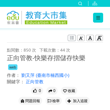
:::
跳到主要內容
:::
點閱數：850 次
下載次數：44 次
正向管教-快樂存摺儲存快樂
web
作者：
劉又萍
(臺南市楠西國小)
關鍵字：
正向管教
0
0
收藏
問題回報
檢舉
加入追蹤