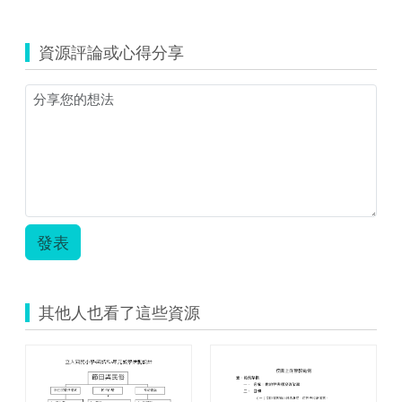
覽
正
向
資源評論或心得分享
管
教-
快
樂
存
摺
儲
存
快
樂.zip
發表
其他人也看了這些資源