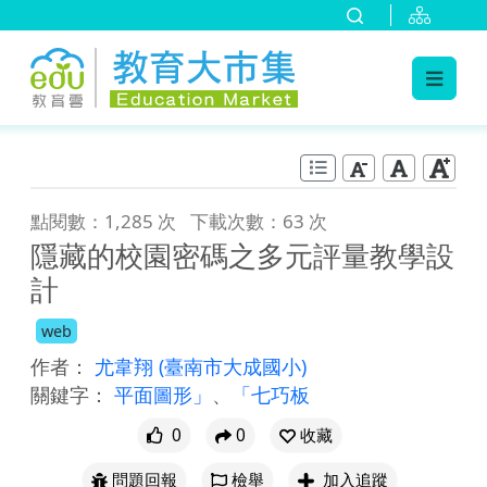
:::
跳到主要內容
:::
點閱數：1,285 次
下載次數：63 次
隱藏的校園密碼之多元評量教學設
計
web
作者：
尤韋翔
(臺南市大成國小)
關鍵字：
平面圖形」
、
「七巧板
0
0
收藏
問題回報
檢舉
加入追蹤