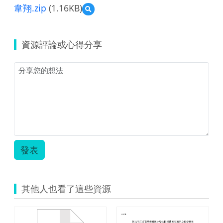
韋翔.zip
(1.16KB)
預
覽
隱
藏
資源評論或心得分享
的
校
園
密
碼
之
多
元
評
量
教
發表
學
設
計-
大
其他人也看了這些資源
成
國
小
尤