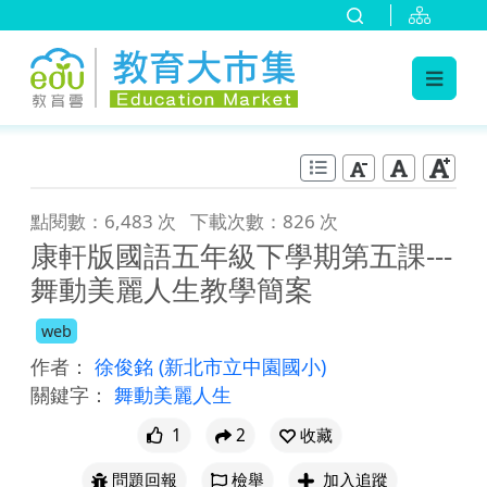
:::
跳到主要內容
:::
點閱數：6,483 次
下載次數：826 次
康軒版國語五年級下學期第五課---
舞動美麗人生教學簡案
web
作者：
徐俊銘
(新北市立中園國小)
關鍵字：
舞動美麗人生
1
2
收藏
問題回報
檢舉
加入追蹤