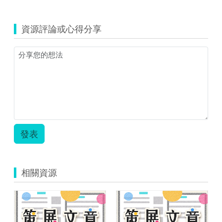
覽
我
會
資源評論或心得分享
貼
磁
磚
(小
數.
整
數
兩
位
加
減)3↓.zip
發表
相關資源