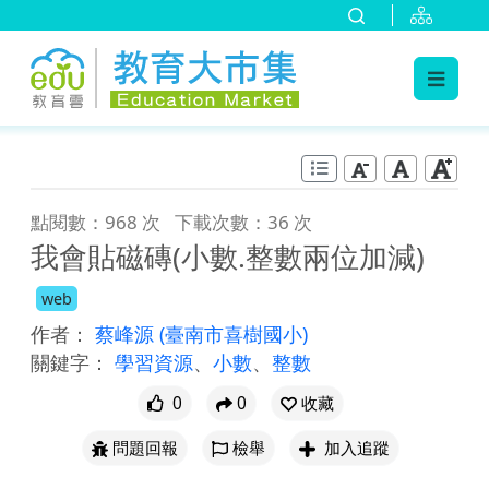
:::
跳到主要內容
:::
點閱數：968 次
下載次數：36 次
我會貼磁磚(小數.整數兩位加減)
web
作者：
蔡峰源
(臺南市喜樹國小)
關鍵字：
學習資源
、
小數
、
整數
0
0
收藏
問題回報
檢舉
加入追蹤