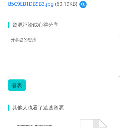
B5C9EB1DB9B3.jpg
(60.19KB)
預
錄-2-
覽
1
(資
教
源
學
資源評論或心得分享
縮
活
圖)933AB80D-
動
EC32-
設
6496-
計
7ADD-
單-
B5C9EB1DB9B3.jpg
三
丙.zip
發表
其他人也看了這些資源