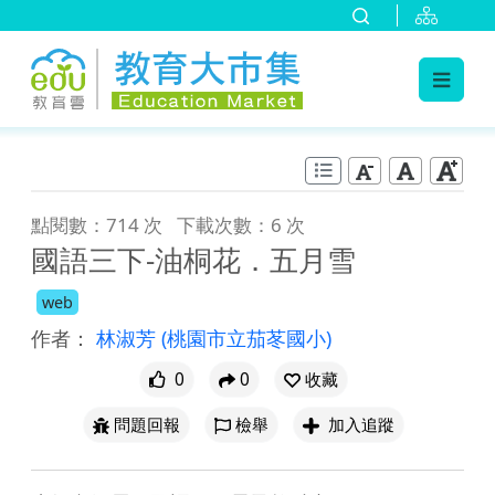
:::
跳到主要內容
:::
點閱數：714 次
下載次數：6 次
國語三下-油桐花．五月雪
web
作者：
林淑芳
(桃園市立茄苳國小)
0
0
收藏
問題回報
檢舉
加入追蹤