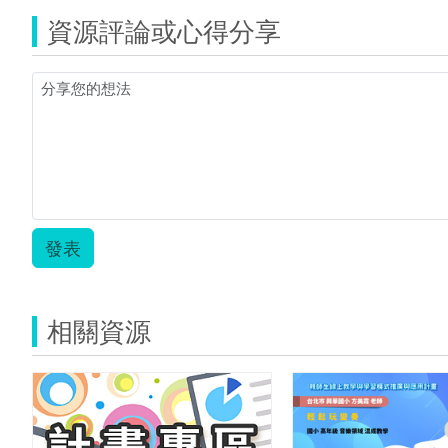
文
資源評論或心得分享
有
效
教
學
教
案-
北
門
國
中
陳
玫
發表
君.z
相關資源