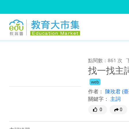
:::
跳到主要內容
:::
點閱數：861 次
找一找主
web
作者：
陳玫君
(
關鍵字：
主詞
0
0