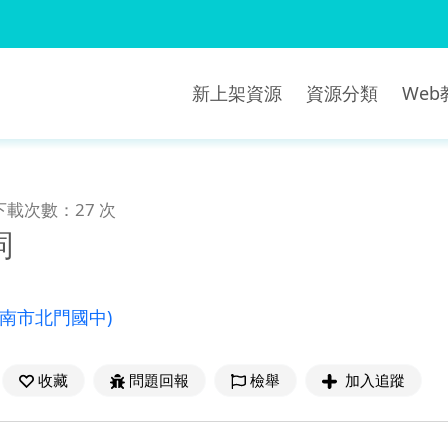
新上架資源
資源分類
We
下載次數：27 次
詞
臺南市北門國中)
收藏
問題回報
檢舉
加入追蹤