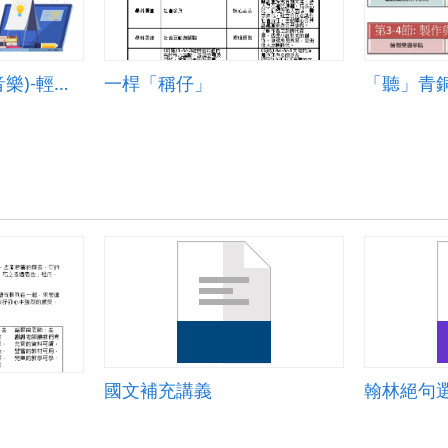
國小-高年級-藝術(音樂)-輕鬆玩變奏-A-混成教學-台北市興華國小-方美霞老師
一桿「稱仔」
「聽」青
國文補充講義
翰林絕句