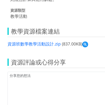
資源類型
教學活動
教學資源檔案連結
資源班數學教學活動設計.zip
(837.00KB)
預
覽
資
源
資源評論或心得分享
班
數
學
教
學
活
動
設
計.zip