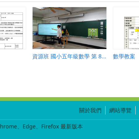
資源班 國小五年級數學 第 8 單元 平行四邊形、三角形、梯形的面積
數學教案
關於我們
網站導覽
ome、Edge、Firefox 最新版本
-004