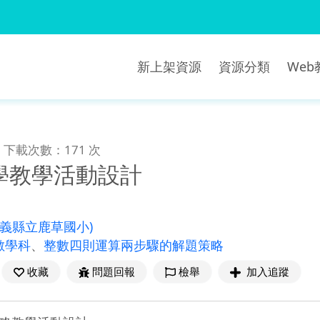
新上架資源
資源分類
We
下載次數：171 次
學教學活動設計
嘉義縣立鹿草國小)
數學科
、
整數四則運算兩步驟的解題策略
收藏
問題回報
檢舉
加入追蹤