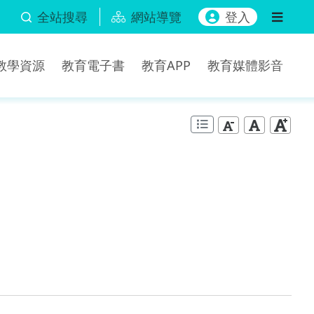
全站搜尋
網站導覽
登入
b教學資源
教育電子書
教育APP
教育媒體影音