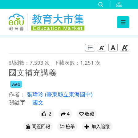
:::
跳到主要內容
:::
點閱數：7,593 次
下載次數：1,251 次
國文補充講義
web
作者：
張瑋玲
(臺東縣立東海國中)
關鍵字：
國文
2
4
收藏
問題回報
檢舉
加入追蹤