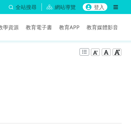
全站搜尋
網站導覽
登入
b教學資源
教育電子書
教育APP
教育媒體影音