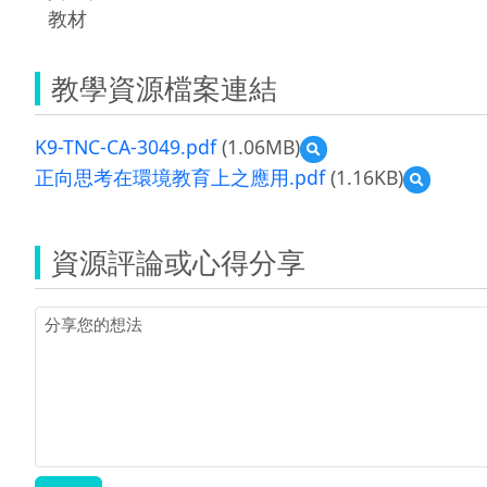
教材
教學資源檔案連結
K9-TNC-CA-3049.pdf
(1.06MB)
預
覽
正向思考在環境教育上之應用.pdf
(1.16KB)
預
K9-
覽
TNC-
正
CA-
向
3049.pdf
資源評論或心得分享
思
考
在
環
境
教
育
上
之
應
用.pdf