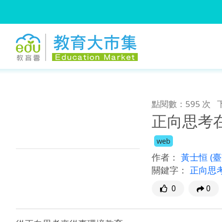
:::
跳到主要內容
:::
點閱數：595 次
正向思考
web
作者：
黃士恒
(
關鍵字：
正向思
0
0