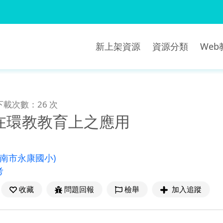
新上架資源
資源分類
We
下載次數：26 次
在環教教育上之應用
臺南市永康國小)
考
收藏
問題回報
檢舉
加入追蹤