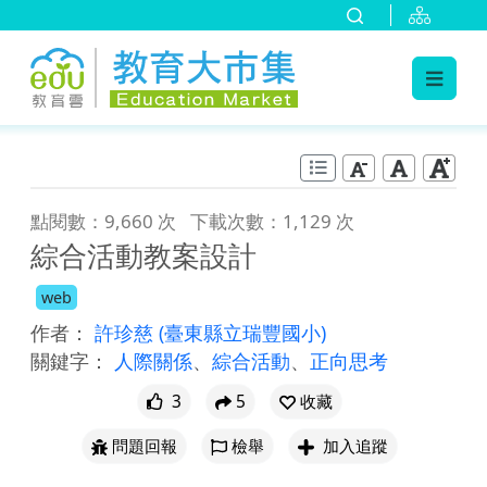
:::
跳到主要內容
:::
點閱數：9,660 次
下載次數：1,129 次
綜合活動教案設計
web
作者：
許珍慈
(臺東縣立瑞豐國小)
關鍵字：
人際關係
、
綜合活動
、
正向思考
3
5
收藏
問題回報
檢舉
加入追蹤