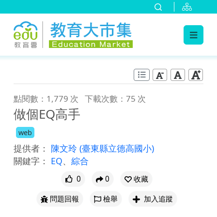
:::
跳到主要內容
:::
點閱數：1,779 次
下載次數：75 次
做個EQ高手
web
提供者：
陳文玲
(臺東縣立德高國小)
關鍵字：
EQ
、
綜合
0
0
收藏
問題回報
檢舉
加入追蹤