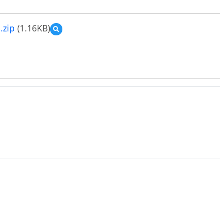
zip
(1.16KB)
預
覽
臺
南
市
歸
仁
國
小
敬
師
月
活
動
計
畫-
教
師
Bingo
遊
戲