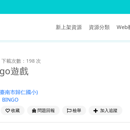
新上架資源
資源分類
We
下載次數：198 次
ngo遊戲
(臺南市歸仁國小)
、
BINGO
收藏
問題回報
檢舉
加入追蹤