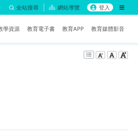
全站搜尋
網站導覽
登入
b教學資源
教育電子書
教育APP
教育媒體影音