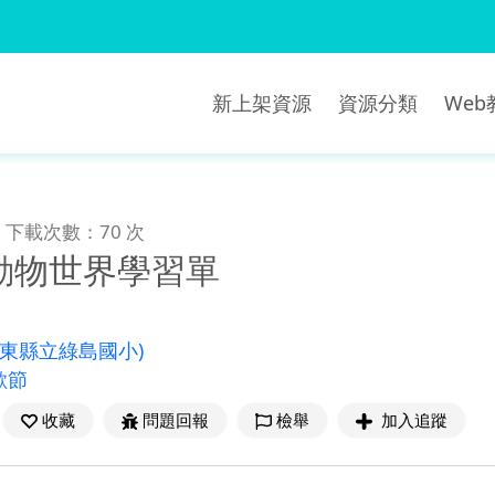
新上架資源
資源分類
We
下載次數：70 次
動物世界學習單
臺東縣立綠島國小)
歡節
收藏
問題回報
檢舉
加入追蹤