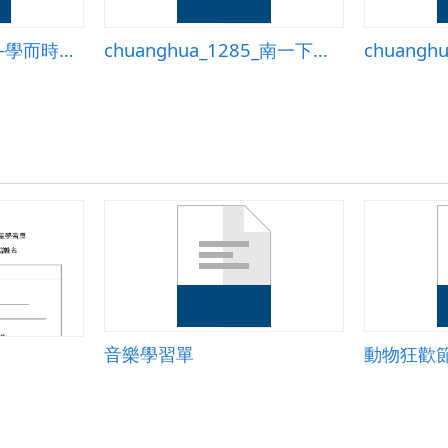
yunlin_549_論語選-學而時習之.doc
chuanghua_1285_南一下第四課教案
音樂學習單
動物狂歡