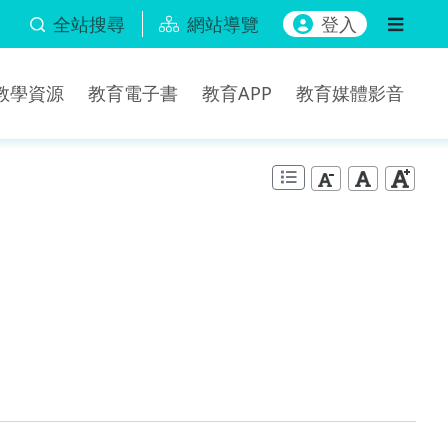
全站搜尋
網站導覽
登入
b教學資源
教育電子書
教育APP
教育媒體影音