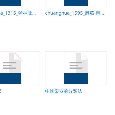
chuanghua_1315_翰林版第二冊第十三課大松樹和小松數統整活動教案
chuanghua_1595_鳳茹-南一版第一冊第一課
節
中國樂器的分類法