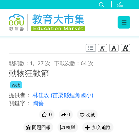
:::
跳到主要內容
:::
點閱數：1,127 次
下載次數：64 次
動物狂歡節
web
提供者：
林佳玫
(苗栗縣鯉魚國小)
關鍵字：
陶藝
0
0
收藏
問題回報
檢舉
加入追蹤