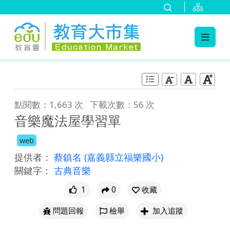
:::
跳到主要內容
:::
點閱數：1,663 次
下載次數：56 次
音樂魔法屋學習單
web
提供者：
蔡鎮名
(嘉義縣立福樂國小)
關鍵字：
古典音樂
1
0
收藏
問題回報
檢舉
加入追蹤