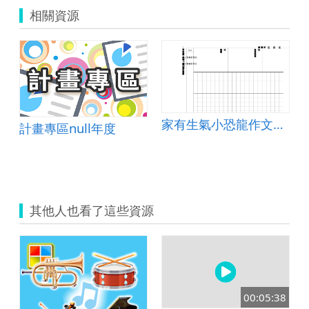
單.zip
相關資源
家有生氣小恐龍作文寫作單
計畫專區null年度
其他人也看了這些資源
00:05:38