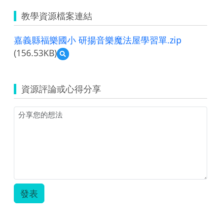
教學資源檔案連結
嘉義縣福樂國小 研揚音樂魔法屋學習單.zip
(156.53KB)
預
覽
嘉
義
資源評論或心得分享
縣
福
樂
國
小
研
揚
音
樂
魔
法
發表
屋
學
習