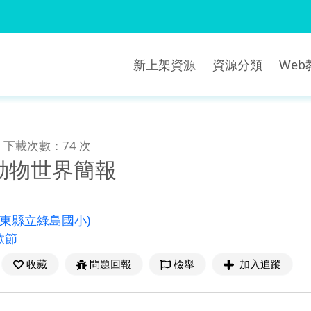
新上架資源
資源分類
We
下載次數：74 次
動物世界簡報
臺東縣立綠島國小)
歡節
收藏
問題回報
檢舉
加入追蹤