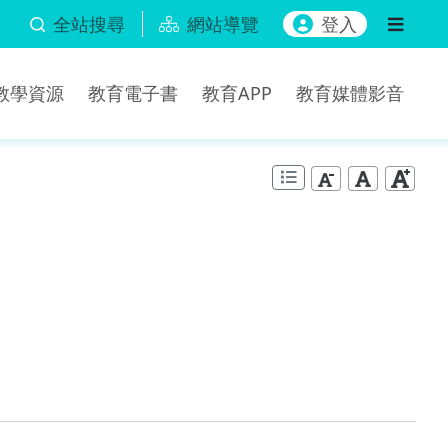
全站搜尋
網站導覽
登入
b教學資源
教育電子書
教育APP
教育媒體影音