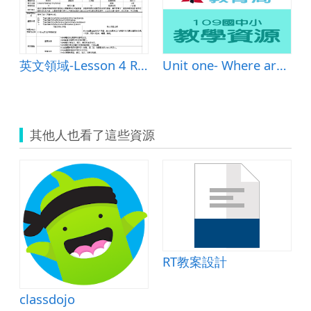
chool軟體的應用。
英文領域-Lesson 4 Reading &ndash; My School
Unit one- Where are you from延伸課程
其他人也看了這些資源
單-秋天
RT教案設計
classdojo