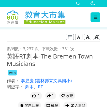
:::
跳到主要內容
:::
點閱數：3,237 次
下載次數：331 次
英語RT劇本-The Bremen Town
Musicians
web
作者：
李昱慶
(雲林縣立文興國小)
關鍵字：
劇本
、
RT
1
1
收藏
問題回報
檢舉
加入追蹤