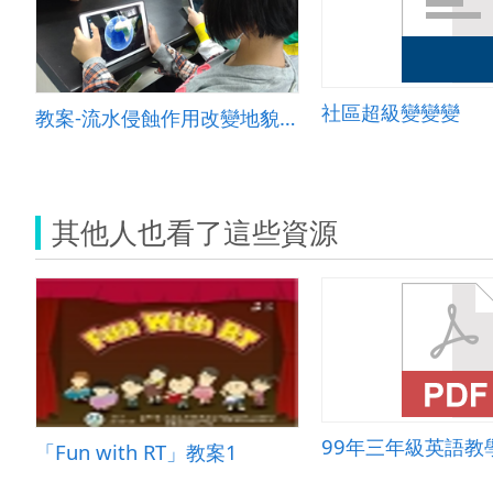
社區超級變變變
教案-流水侵蝕作用改變地貌&amp;mdash;以峽谷為例
其他人也看了這些資源
99年三年級英語教
「Fun with RT」教案1