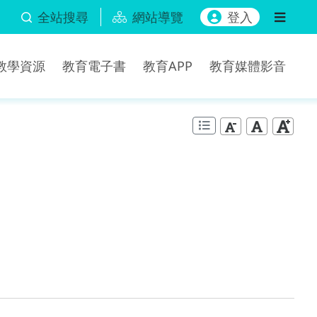
全站搜尋
網站導覽
登入
b教學資源
教育電子書
教育APP
教育媒體影音