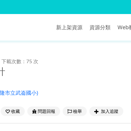
新上架資源
資源分類
We
下載次數：75 次
計
基隆市立武崙國小)
收藏
問題回報
檢舉
加入追蹤