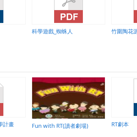
科學遊戲_蜘蛛人
竹圍陶花源
學計畫
RT劇本
Fun with RT(讀者劇場)