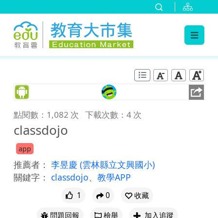
:::
跳到主要內容
:::
點閱數：1,082 次
下載次數：4 次
classdojo
app
推薦者：
李昱慶
(雲林縣立文興國小)
關鍵字：
classdojo
、
教學APP
1
0
收藏
問題回報
檢舉
加入追蹤