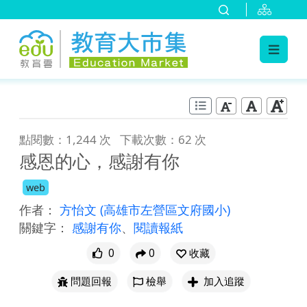
:::
跳到主要內容
:::
點閱數：1,244 次
下載次數：62 次
感恩的心，感謝有你
web
作者：
方怡文
(高雄市左營區文府國小)
關鍵字：
感謝有你
、
閱讀報紙
0
0
收藏
問題回報
檢舉
加入追蹤