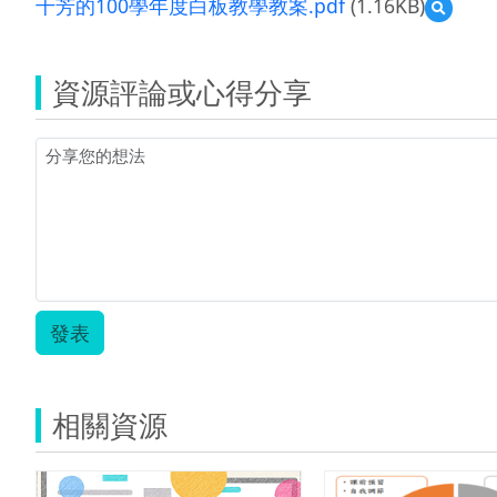
千芳的100學年度白板教學教案.pdf
(1.16KB)
預
覽
千
芳
資源評論或心得分享
的
100
學
年
度
白
板
教
學
教
案.pdf
發表
相關資源