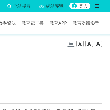
全站搜尋
網站導覽
登入
b教學資源
教育電子書
教育APP
教育媒體影音