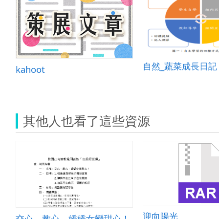
自然_蔬菜成長日記
kahoot
其他人也看了這些資源
迎向陽光
交心、教心，嬌嬌女變甜心！