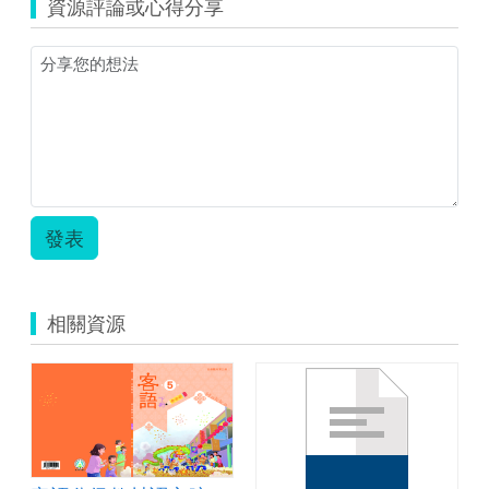
資源評論或心得分享
評
量
簡
易
版-
分
數
賓
果.zip
發表
相關資源