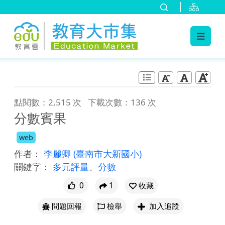
:::
跳到主要內容
:::
點閱數：2,515 次
下載次數：136 次
分數賓果
web
作者：
李麗卿
(臺南市大新國小)
關鍵字：
多元評量
、
分數
0
1
收藏
問題回報
檢舉
加入追蹤