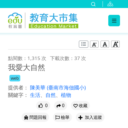
:::
跳到主要內容
:::
點閱數：1,315 次
下載次數：37 次
我愛大自然
web
提供者：
陳美華
(臺南市海佃國小)
關鍵字：
生活
、
自然
、
植物
0
0
收藏
問題回報
檢舉
加入追蹤