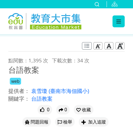
:::
跳到主要內容
:::
點閱數：1,395 次
下載次數：34 次
台語教案
web
提供者：
袁雪瓊
(臺南市海佃國小)
關鍵字：
台語教案
0
0
收藏
問題回報
檢舉
加入追蹤