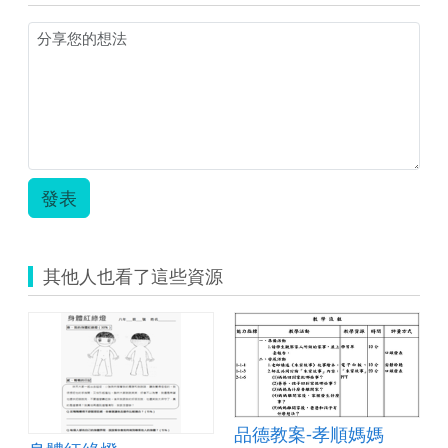
女
一
樣
好-
-
著
作
審
查
版.zip
發表
其他人也看了這些資源
學
品德教案-孝順媽媽