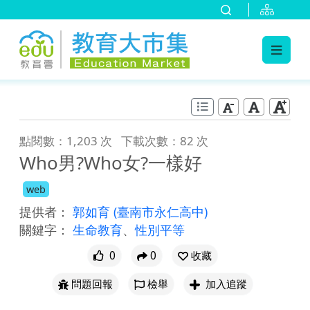
:::
跳到主要內容
:::
點閱數：1,203 次
下載次數：82 次
Who男?Who女?一樣好
web
提供者：
郭如育
(臺南市永仁高中)
關鍵字：
生命教育
、
性別平等
0
0
收藏
問題回報
檢舉
加入追蹤