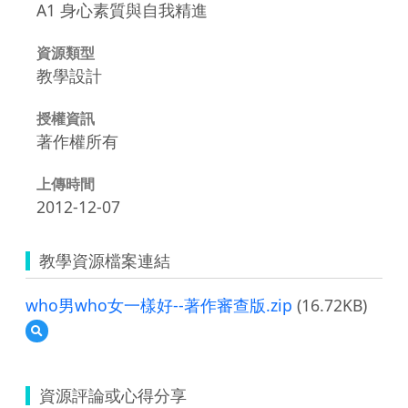
A1 身心素質與自我精進
資源類型
教學設計
授權資訊
著作權所有
上傳時間
2012-12-07
教學資源檔案連結
who男who女一樣好--著作審查版.zip
(16.72KB)
預
覽
who
男
資源評論或心得分享
who