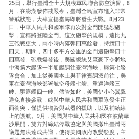
25日，舉行臺灣全土大規模軍民聯合防空演習，8
月，在澎湖發佈戒嚴令，臺灣全島宣布進入非常
警戒狀態，大肆宣揚臺海即將發生大戰。8月23
日，中華人民共和國軍隊再次對金門開猛烈砲
擊，宣稱將登陸金門。這次砲擊的規模，遠比九
三砲戰更大，兩小時內落彈四萬餘發，持續四十
四天，期間，四十多平方公里的金門遭砲擊四十
四萬發。砲戰爆發後，美國總統艾森豪下令將地
中海第六艦隊一半船艦調往臺灣海峽，與第七艦
隊會合，加上從美國本土與菲律賓調派前往，美
軍在臺灣海峽部署航空母艦七艘、重巡洋艦三
艘、驅逐艦四十艘。儘管如此，美國仍小心翼翼
避免直接參戰，或與中華人民共和國軍隊發生正
面衝突，僅提供物資與武器的援助，以及補給線
上的護航。9月，美國與中華人民共和國在波蘭華
沙展開，雙方對締結停戰協定與美國撤出臺灣兩
議題無法達成共識，使得美國政府改變態度，主