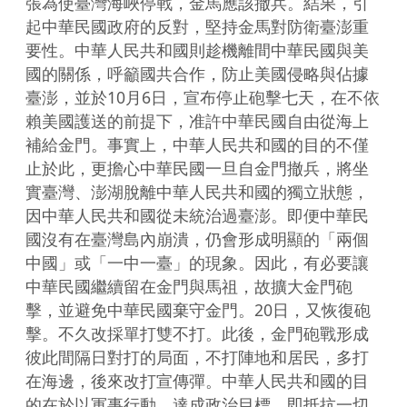
張為使臺灣海峽停戰，金馬應該撤兵。結果，引
起中華民國政府的反對，堅持金馬對防衛臺澎重
要性。中華人民共和國則趁機離間中華民國與美
國的關係，呼籲國共合作，防止美國侵略與佔據
臺澎，並於10月6日，宣布停止砲擊七天，在不依
賴美國護送的前提下，准許中華民國自由從海上
補給金門。事實上，中華人民共和國的目的不僅
止於此，更擔心中華民國一旦自金門撤兵，將坐
實臺灣、澎湖脫離中華人民共和國的獨立狀態，
因中華人民共和國從未統治過臺澎。即便中華民
國沒有在臺灣島內崩潰，仍會形成明顯的「兩個
中國」或「一中一臺」的現象。因此，有必要讓
中華民國繼續留在金門與馬祖，故擴大金門砲
擊，並避免中華民國棄守金門。20日，又恢復砲
擊。不久改採單打雙不打。此後，金門砲戰形成
彼此間隔日對打的局面，不打陣地和居民，多打
在海邊，後來改打宣傳彈。中華人民共和國的目
的在於以軍事行動，達成政治目標，即抵抗一切