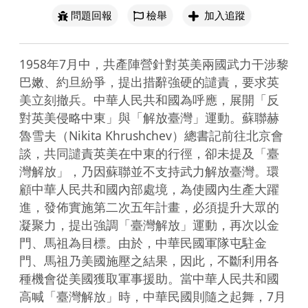
問題回報
檢舉
加入追蹤
1958年7月中，共產陣營針對英美兩國武力干涉黎
巴嫩、約旦紛爭，提出措辭強硬的譴責，要求英
美立刻撤兵。中華人民共和國為呼應，展開「反
對英美侵略中東」與「解放臺灣」運動。蘇聯赫
魯雪夫（Nikita Khrushchev）總書記前往北京會
談，共同譴責英美在中東的行徑，卻未提及「臺
灣解放」，乃因蘇聯並不支持武力解放臺灣。環
顧中華人民共和國內部處境，為使國內生產大躍
進，發佈實施第二次五年計畫，必須提升大眾的
凝聚力，提出強調「臺灣解放」運動，再次以金
門、馬祖為目標。由於，中華民國軍隊屯駐金
門、馬祖乃美國施壓之結果，因此，不斷利用各
種機會從美國獲取軍事援助。當中華人民共和國
高喊「臺灣解放」時，中華民國則隨之起舞，7月