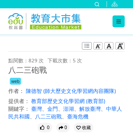
:::
跳到主要內容
:::
點閱數：829 次
下載次數：5 次
八二三砲戰
web
作者：
陳德智
(師大歷史文化學習網內容團隊)
提供者：
教育部歷史文化學習網
(教育部)
關鍵字：
臺灣
、
金門
、
澎湖
、
解放臺灣
、
中華人
民共和國
、
八二三砲戰
、
臺海危機
0
0
收藏